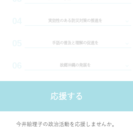
性や若者が増えています。
DV、性暴力、孤独といった問題を解決し、すべての人
04
「子は宝」。超少子高齢社会にあって、子どもは日本の
実効性のある防災対策の推進を
が希望をもてる社会を目指します。
希望です。
子どもがいきいきと成長できる環境づくりを、安心して
05
災害大国日本において防災対策は政治の要でもありま
手話の普及と理解の促進を
子育てができる社会づくりをすすめてまいります。
erikoimai0922
erikoimai0922
す。
東日本大震災では犠牲となった障がいのある方の割合は
06
ろう者にとって母語である「手話」。いま全国433自治
故郷沖縄の発展を
健常者の2倍に上ったとも言えます。
erikoimai0922
erikoimai0922
体で「手話言語条例」が施行されるなど少しずつ理解が
避難行動要支援者名簿が有効に活かされる取り組みや、
進んでいます。テレビでも手話通訳がワイプで映し出さ
美しい海や観光資源に恵まれた魅力あふれる沖縄。 本
個別避難計画の策定の推進など、実効的な防災対策が求
1月 5
10月 14
れることが多くなりましたが、これも知る権利の保障の
応援する
土復帰50年を迎える本年、沖縄の自律的発展に向けた取
められます。
ひとつである「情報保障」です。国会史上初めて手話を
年始のご挨拶まわり2日目。
今井絵理子と学ぶ vol.3📚
り組みを一層強化する必要があります。基地問題に関し
朝9:00スタート💡
『フィンランドのインクルーシ
...
ブ教育』
併用した質疑を行うなど、手話の普及と理解の促進に努
...
7月 26
6月 30
て、すべての日本国民に当事者意識を持っていただくこ
めてまいりました。
erikoimai0922
erikoimai0922
とや、こどもの貧困問題など沖縄固有の問題にも全力で
今井絵理子の政治活動を応援しませんか。
おはようございます☀
【#今井絵理子 これまでの実績
📃】
私は今、自民党女性局の海外研
今井絵理子 6年間の実績⑧