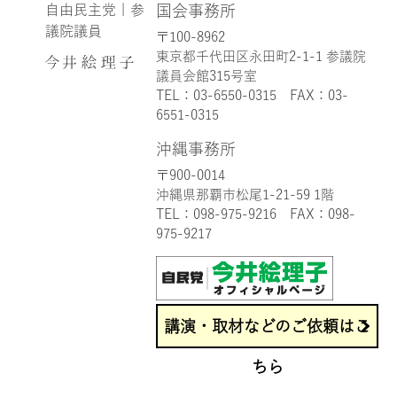
自由民主党 | 参
国会事務所
議院議員
3月 18
11月 21
〒100-8962
東京都千代田区永田町2-1-1 参議院
【3月13日予算委員会】
昨日は青森県三沢市へ。
...
令和3年4月に三沢市は手話言
議員会館315号室
語条例が施行されました。
TEL：
03-6550-0315
FAX：03-
...
6551-0315
7月 9
7月 7
沖縄事務所
【のまんじゅう】
【沖縄事務所🌺について】
沖縄県首里名物の「のまじゅ
...
さらに読み込む
〒900-0014
う」。
...
沖縄県那覇市松尾1-21-59 1階
TEL：
098-975-9216
FAX：098-
975-9217
さらに読み込む
講演・取材などのご依頼はこ
ちら