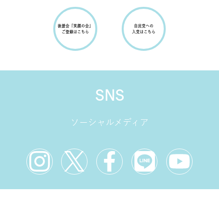
取り組んでまいります。
erikoimai0922
erikoimai0922
修でフランス🇫🇷に来ていま
『医療的ケア児支援法』
...
す。
...
erikoimai0922
erikoimai0922
後援会
「笑顔の会」
自民党への
erikoimai0922
ご登録はこちら
入党はこちら
887
erikoimai0922
erikoimai0922
6月 29
6月 23
【#今井絵理子 これまでの実績
HEAR THE VOICES. 🎙
erikoimai0922
erikoimai0922
10月 10
9月 23
📃】
今井絵理子が掲げる政策④🤝
今井絵理子 6年間の実績⑤
...
...
9月 16
7月 11
SNS
今井絵理子と学ぶ vol.1📚
手話言語の国際デー2022 in ふ
『インクルーシブ』
じさわ にて
...
...
とっとり手話フェス🤟
【第３４回富山県ろうあ者大会
2013年に全国で初めて手話言
in 南砺】
6月 29
6月 23
語条例を制定した鳥取県。
ソーシャルメディア
さらに読み込む
...
２０２３年０７月０２日
...
【#今井絵理子 これまでの実績
HEAR THE VOICES. 🎙
📃】
今井絵理子が掲げる政策③🤝
9月 11
8月 14
さらに読み込む
今井絵理子 6年間の実績④
...
...
自民党沖縄県連政治大学校に講
「ゆいレール」の愛称で親しま
erikoimai0922
erikoimai0922
師としてお招きいただきまし
れている沖縄都市モノレール。
た。
...
...
さらに読み込む
erikoimai0922
erikoimai0922