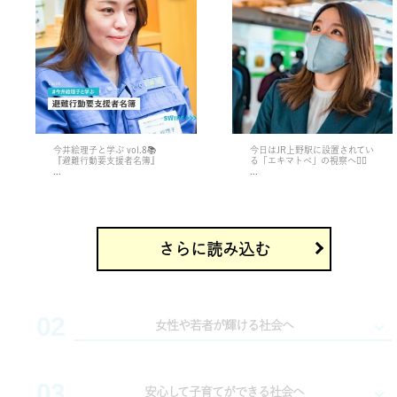
11月 1
10月 28
今井絵理子と学ぶ vol.8📚
今日はJR上野駅に設置されてい
『避難行動要支援者名簿』
る「エキマトぺ」の視察へ🏃‍♀️
...
...
さらに読み込む
02
女性や若者が輝ける社会へ
03
コロナ禍で閉塞感が漂うなか、未来に希望を持てない女
安心して子育てができる社会へ