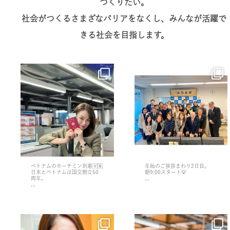
つくりたい。
社会がつくるさまざなバリアをなくし、みんなが活躍で
きる社会を目指します。
erikoimai0922
erikoimai0922
7月 13
1月 5
ベトナムのホーチミン到着🇻🇳
年始のご挨拶まわり2日目。
日本とベトナムは国交樹立50
朝9:00スタート💡
周年。
...
...
erikoimai0922
erikoimai0922