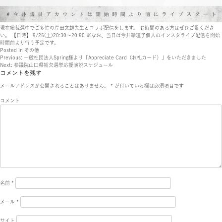
現在総裁選中でご多忙の岸田文雄先生とコラボ配信をします。 お時間のある方はぜひご覧くださ
い。 【日時】 9/25(土)20:30〜20:50 ※なお、当日は今井絵理子個人のインスタライブ配信を開始
時間前より行う予定です。
Posted in
その他
投
Previous:
一般社団法人Spring様より「Appreciate Card（お礼カード）」をいただきました
Next:
参議院山口県補欠選挙応援演説スケジュール
稿
コメントを残す
ナ
メールアドレスが公開されることはありません。
*
が付いている欄は必須項目です
ビ
コメント
ゲ
ー
シ
ョ
ン
名前
*
メール
*
サイト