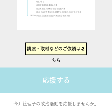
現在2期目
参議院文部科学委員会理事
自由民主党 文部科学部会 部会長代理
10月 自由民主党東京都参議院比例区第九十六支部 支部長
2023年
参議院自由民主党国会対策委員会 副委員長
講演・取材などのご依頼はこ
ちら
応援する
今井絵理子の政治活動を応援しませんか。