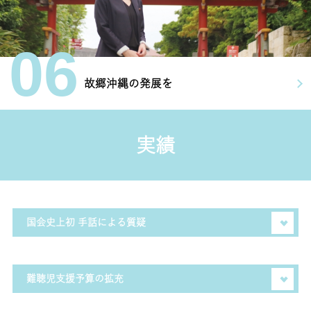
06
故郷沖縄の発展を
実績
国会史上初 手話による質疑
手話は一つの言語。しかし、手話の歴史は決して平坦なも
のではありませんでした。ろう学校では手話の使用が禁じ
難聴児支援予算の拡充
られていた時代もありました。多くのろう者の働きかけに
より、さまざまな自治体で手話言語条例が施行されるな
聴覚の障がいは、早期発見と早期療育がとても大切となり