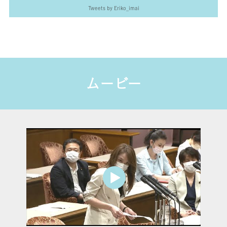
erikoimai0922
erikoimai0922
Tweets by Eriko_imai
12月 31
12月 2
ムービー
erikoimai0922
erikoimai0922
12月 2
10月 24
erikoimai0922
erikoimai0922