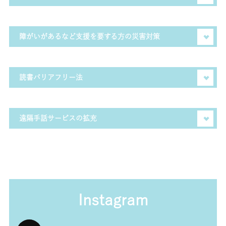
ようになりました。
をあげました。国としても平成28年度から約90億円の予算
を措置して対策をとっています。すべての子どもが輝く未来
コロナ禍で女性の自殺者、DVや性暴力・性犯罪の相談件数
を生きるためにも、課題が解決するまで国も全面的に支援
が急増しました。悩める女性が、いつでも相談できる体制
障がいがあるなど支援を要する方の災害対策
を行なってまいります。
の整備が急務でした。政務官拝命時にはSNSでの相談や24
時間対応のメール相談ができるDV相談プラスを開設しまし
東日本大震災では多くの障がいのある方が、避難情報が適
た。また、性犯罪・性暴力の対策を強化する政府の方針の
切に届かず逃げ遅れたことが大きな要因のひとつでした。
読書バリアフリー法
下、刑事法の改正を見据えた議論を推進してきました。
その死亡率は健常者の約2倍です。二度とそのようなことが
ないように、適切な情報提供と避難誘導ができるようワー
読書をする権利はすべての人にあります。しかし、視覚障が
キングチームを作り議論を進めてきました。
いや肢体不自由のために読書が困難な方がいます。デイジー
遠隔手話サービスの拡充
図書やオーディオブックなど音声によって様々な書籍を読む
ことができるよう、環境整備を進める読書バリアフリー法
コロナ禍では病院等へ通訳者の同行が困難となったため、
を議員立法により成立することができました。
スマホやタブレットを用いて手話通訳を行う遠隔手話サー
ビスについて10億円規模の拡充を実現しました。
Instagram