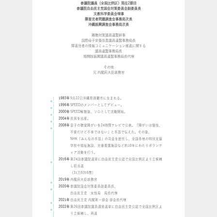
参議院議員（全国比例区）現在2期目
参議院自由民主党国会対策委員会副委員長
文教科学委員会理事
障害児者問題調査会事務局次長
沖縄振興調査会事務局次長
難聴対策議員連盟幹事
国際母子栄養改善議員連盟事務局長
障害児者の情報コミュニケーション推進に関する
議員連盟事務局長
格闘技振興議員連盟事務局長代理
その他
元 内閣府大臣政務官
1983年
9月22日沖縄県那覇市に生まれる。
1996年
SPEEDのメンバーとしてデビュー。
2000年
SPEED解散後、ソロとして活動開始。
2004年
長男を出産。
2008年
息子の聴覚障がいを24時間テレビで公表。「障がいは個性、
不便だけど不幸ではない」と手話で伝えた。その後、
NHK「みんなの手話」の司会を歴任し、全国各地の特別支援
学校や福祉施設、児童養護施設など約10年にわたりボランテ
ィア活動を行う。
2016年
第24回参議院選挙に自由民主党公認で全国比例区より立候補
し初当選
（31万9359票）
2019年
内閣府大臣政務官
2020年
参議院国会対策委員副委員長、
自由民主党 女性局 局長代理
2021年
自由民主党 内閣第一部会 部会長代理
2022年
第26回参議院議員通常選挙に自由民主党公認で全国比例区よ
り立候補し、再選