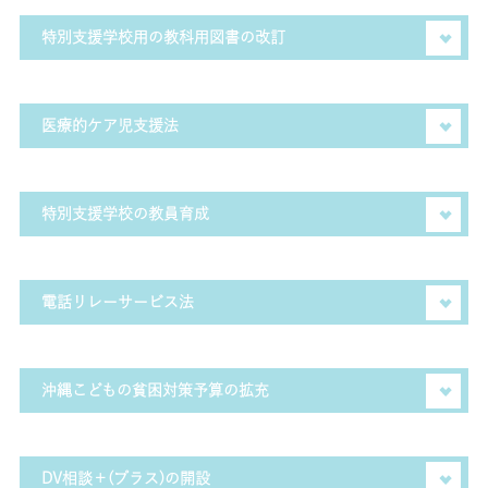
ど、手話の普及と理解の促進が行われる時代となりまし
ます。早期発見にとても有効なのが新生児聴覚スクリーニ
特別支援学校用の教科用図書の改訂
た。民主主義の根幹でもある国会審議を、ろう者の方達に
ング検査です。これまで任意かつ自己負担で行われること
も届けたい。届けなければならない。そんな思いで、国会
が多かったため全ての新生児が検査を受けられたわけでは
約30年にわたり改訂されることがなかった特別支援学校で
史上初の手話による質疑を行わせていただきました。与野
ありませんでした。難聴児支援の予算は令和2年度より前年
使われる教科書。時代錯誤した題材で教育を受けているこ
医療的ケア児支援法
党の隔たりなく、すべての議員のご理解をいただき実現し
度比12倍の6億円が措置され、現在では原則としてすべての
とはもちろん、それが長年放置されてきたことも大きな問
たことです。この手話による質疑を経て、令和4年より参議
新生児に検査を行う方針が示されました。
題でした。初めて文教科学委員会で指摘したのが平成30
愛する我が子のケアのために24時間365日、身を削って介助
院では本会議における主要演説には手話通訳が配置される
年。ようやく改訂作業をスタートさせることができまし
してきた多くのお母さんたち。普通の学校に通わせるため
特別支援学校の教員育成
ようになりました。少しずつではありますが、着実にその歩
た。誰一人取り残さない社会の実現のためにも、これまで
に仕事を諦めるなど、精神的にも経済的にも大きな負担が
みは進んでいます。
光があたらなかった分野に光をあてていきます。
ありました。学校への看護師の配置や相談窓口の設置な
ろう学校の先生はみんな手話を使えるものだと思っていま
ど、医療的ケア児への支援を拡充させる法律を議員立法に
した。しかし、必ずしもそうではありません。現在、特別
電話リレーサービス法
より成立いたしました。
支援学校の教壇に立つ先生が専門の免許状を保有している
割合は86.5%。免許がなくても教壇に立つことができる特例
病院の予約や110・119などの緊急通報、クレジットカード
の廃止も視野に、免許状の保有率の向上と専門的スキルを
の紛失時など、様々な場面で電話を使用する機会がありま
沖縄こどもの貧困対策予算の拡充
備えた教員の育成を目指します。
す。しかし、聴覚障がいのある方にとってそれは困難なこ
とでした。電話リレーサービス法の成立により公共インフ
沖縄県の第10回県民意識調査によると、県が重点的に取り
ラとして、手話通訳や文字通訳を通じて電話を利用できる
組むべき課題として、最多数の県民が「子どもの貧困問題」
DV相談＋(プラス)の開設