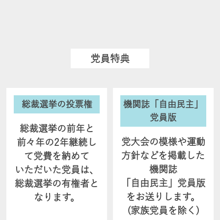
党員特典
総裁選挙の投票権
機関誌「自由民主」
党員版
総裁選挙の前年と
党大会の模様や運動
前々年の2年
継続し
方針などを掲載した
て党費を納めて
機関誌
いただいた党員は、
「自由民主」党員版
総裁選挙の有権者と
をお送りします。
なります。
(家族党員を除く)