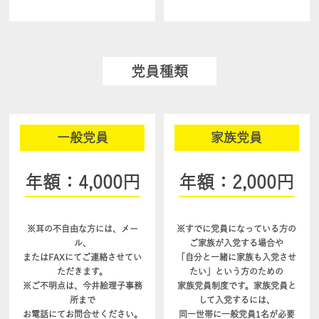
党員種類
一般党員
家族党員
年額：4,000円
年額：2,000円
※耳の不自由な方には、
メー
※すでに党員になっている方の
ル、
ご家族が入党する場合や
またはFAXにてご連絡させてい
「自分と一緒に家族も入党させ
ただきます。
たい」という方のための
※ご不明点は、今井絵理子事務
家族党員制度です。
家族党員と
所まで
して入党するには、
お電話にてお問合せください。
同一世帯に一般党員1名が必要