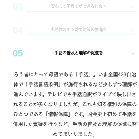
つくりたい。
03
コロナ禍で閉塞感が漂うなか、未来に希望を持てない女
安心して子育てができる社会へ
社会がつくるさまざなバリアをなくし、みんなが活躍で
性や若者が増えています。
きる社会を目指します。
DV、性暴力、孤独といった問題を解決し、すべての人
04
「子は宝」。超少子高齢社会にあって、子どもは日本の
実効性のある防災対策の推進を
が希望をもてる社会を目指します。
希望です。
erikoimai0922
erikoimai0922
子どもがいきいきと成長できる環境づくりを、安心して
05
災害大国日本において防災対策は政治の要でもありま
手話の普及と理解の促進を
子育てができる社会づくりをすすめてまいります。
erikoimai0922
erikoimai0922
す。
東日本大震災では犠牲となった障がいのある方の割合は
ろう者にとって母語である「手話」。いま全国433自治
健常者の2倍に上ったとも言えます。
erikoimai0922
erikoimai0922
体で「手話言語条例」が施行されるなど少しずつ理解が
7月 13
1月 5
避難行動要支援者名簿が有効に活かされる取り組みや、
進んでいます。テレビでも手話通訳がワイプで映し出さ
個別避難計画の策定の推進など、実効的な防災対策が求
ベトナムのホーチミン到着🇻🇳
年始のご挨拶まわり2日目。
1月 5
10月 14
れることが多くなりましたが、これも知る権利の保障の
日本とベトナムは国交樹立50
朝9:00スタート💡
周年。
...
められます。
...
ひとつである「情報保障」です。国会史上初めて手話を
年始のご挨拶まわり2日目。
今井絵理子と学ぶ vol.3📚
朝9:00スタート💡
『フィンランドのインクルーシ
...
ブ教育』
併用した質疑を行うなど、手話の普及と理解の促進に努
...
7月 26
6月 30
めてまいりました。
erikoimai0922
erikoimai0922
erikoimai0922
erikoimai0922
おはようございます☀
【#今井絵理子 これまでの実績