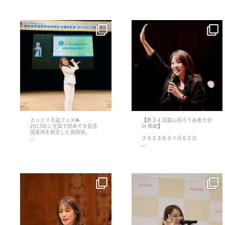
📃】
私は今、自民党女性局の海外研
今井絵理子 6年間の実績⑧
erikoimai0922
erikoimai0922
修でフランス🇫🇷に来ていま
『医療的ケア児支援法』
...
す。
...
erikoimai0922
erikoimai0922
erikoimai0922
erikoimai0922
6月 29
6月 23
11月 1
10月 28
【#今井絵理子 これまでの実績
HEAR THE VOICES. 🎙
今井絵理子と学ぶ vol.8📚
今日はJR上野駅に設置されてい
10月 10
9月 23
📃】
今井絵理子が掲げる政策④🤝
『避難行動要支援者名簿』
る「エキマトぺ」の視察へ🏃‍♀️
今井絵理子 6年間の実績⑤
...
...
...
...
9月 16
7月 11
今井絵理子と学ぶ vol.1📚
手話言語の国際デー2022 in ふ
『インクルーシブ』
じさわ にて
...
...
とっとり手話フェス🤟
【第３４回富山県ろうあ者大会
2013年に全国で初めて手話言
in 南砺】
6月 29
6月 23
語条例を制定した鳥取県。
さらに読み込む
...
２０２３年０７月０２日
さらに読み込む
...
【#今井絵理子 これまでの実績
HEAR THE VOICES. 🎙
📃】
今井絵理子が掲げる政策③🤝
さらに読み込む
今井絵理子 6年間の実績④
...
...
erikoimai0922
erikoimai0922
さらに読み込む