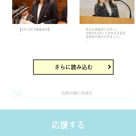
3月 18
11月 21
【3月13日予算委員会】
昨日は青森県三沢市へ。
...
令和3年4月に三沢市は手話言
語条例が施行されました。
...
さらに読み込む
06
故郷沖縄の発展を
美しい海や観光資源に恵まれた魅力あふれる沖縄。 本
応援する
土復帰50年を迎える本年、沖縄の自律的発展に向けた取
り組みを一層強化する必要があります。基地問題に関し