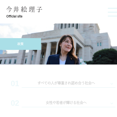
Official site
政策
01
すべての人が尊重され認め合う社会へ
02
年齢や性別、障がいのあるなしに関わらず、
女性や若者が輝ける社会へ
すべての人が互いに尊重し認め合うことができる社会を