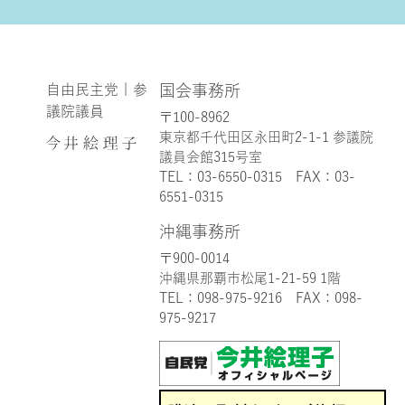
...
erikoimai0922
erikoimai0922
自由民主党 | 参
国会事務所
議院議員
〒100-8962
東京都千代田区永田町2-1-1 参議院
議員会館315号室
TEL：
03-6550-0315
FAX：03-
6551-0315
7月 9
7月 7
沖縄事務所
【のまんじゅう】
【沖縄事務所🌺について】
沖縄県首里名物の「のまじゅ
...
〒900-0014
う」。
...
沖縄県那覇市松尾1-21-59 1階
TEL：
098-975-9216
FAX：098-
975-9217
さらに読み込む