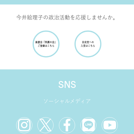
て、すべての日本国民に当事者意識を持っていただくこ
とや、こどもの貧困問題など沖縄固有の問題にも全力で
今井絵理子の政治活動を応援しませんか。
取り組んでまいります。
後援会
「笑顔の会」
自民党への
erikoimai0922
ご登録はこちら
入党はこちら
887
erikoimai0922
erikoimai0922
SNS
ソーシャルメディア
9月 11
8月 14
自民党沖縄県連政治大学校に講
「ゆいレール」の愛称で親しま
師としてお招きいただきまし
れている沖縄都市モノレール。
た。
...